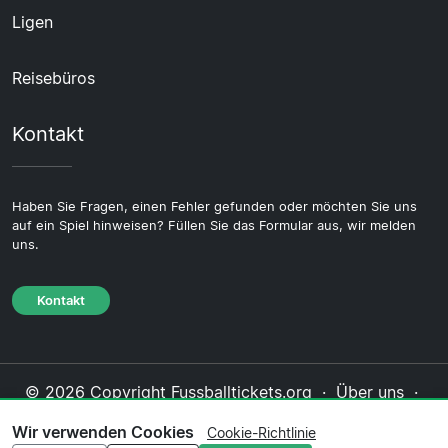
Ligen
Reisebüros
Kontakt
Haben Sie Fragen, einen Fehler gefunden oder möchten Sie uns
auf ein Spiel hinweisen? Füllen Sie das Formular aus, wir melden
uns.
Kontakt
© 2026 Copyright Fussballtickets.org ·
Über uns
·
Impressum
·
Kontakt
·
Datenschutzerklärung
·
Wir verwenden Cookies
Cookie-Richtlinie
Cookie-Richtlinie
·
Redaktionelle Richtlinie