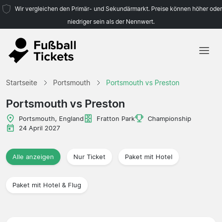
Wir vergleichen den Primär- und Sekundärmarkt. Preise können höher oder
niedriger sein als der Nennwert.
Startseite
Startseite
Portsmouth
Portsmouth vs Preston
Mannschaften
Portsmouth vs Preston
Ligen
Portsmouth, England
Fratton Park
Championship
24 April 2027
Reisebüros
Alle anzeigen
Nur Ticket
Paket mit Hotel
Paket mit Hotel & Flug