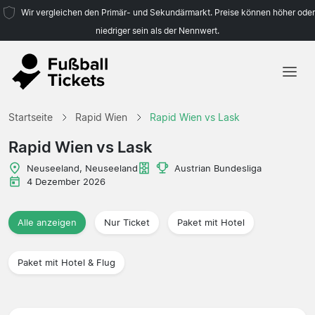
Wir vergleichen den Primär- und Sekundärmarkt. Preise können höher oder
niedriger sein als der Nennwert.
Startseite
Startseite
Rapid Wien
Rapid Wien vs Lask
Mannschaften
Rapid Wien vs Lask
Ligen
Neuseeland, Neuseeland
Austrian Bundesliga
4 Dezember 2026
Reisebüros
Alle anzeigen
Nur Ticket
Paket mit Hotel
Paket mit Hotel & Flug