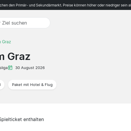
ichen den Primär- und Sekundärmarkt. Preise können höher oder niedriger sein a
m Graz
m Graz
liga
30 August 2026
l
Paket mit Hotel & Flug
Spielticket enthalten