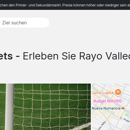
ichen den Primär- und Sekundärmarkt. Preise können höher oder niedriger sein a
ets -
Erleben Sie Rayo Val