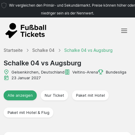
Wir vergleichen den Primär- und Sekundärmarkt. Preise können höher oder
niedriger sein als der Nennwert.
Startseite
Startseite
Schalke 04
Schalke 04 vs Augsburg
Mannschaften
Schalke 04 vs Augsburg
Ligen
Gelsenkirchen, Deutschland
Veltins-Arena
Bundesliga
23 Januar 2027
Reisebüros
Alle anzeigen
Nur Ticket
Paket mit Hotel
Paket mit Hotel & Flug