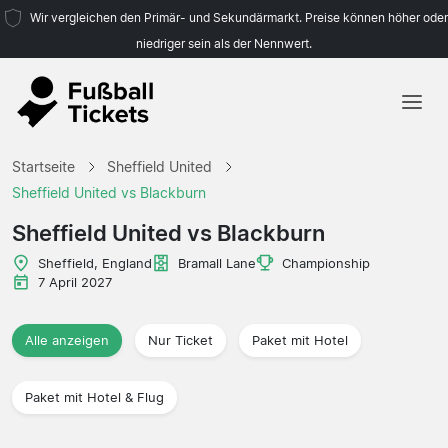
Wir vergleichen den Primär- und Sekundärmarkt. Preise können höher oder
niedriger sein als der Nennwert.
Startseite
Startseite
Sheffield United
Mannschaften
Sheffield United vs Blackburn
Ligen
Sheffield United vs Blackburn
Reisebüros
Sheffield, England
Bramall Lane
Championship
7 April 2027
Alle anzeigen
Nur Ticket
Paket mit Hotel
Paket mit Hotel & Flug