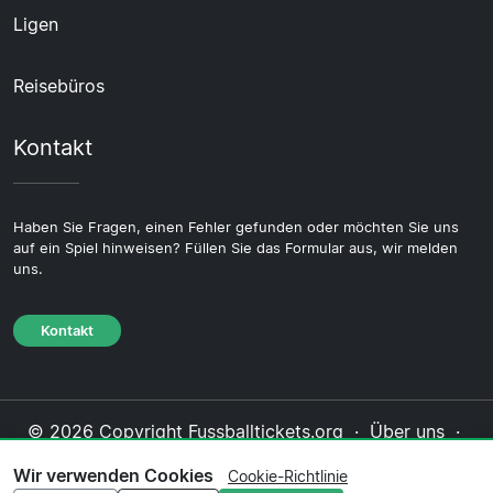
Ligen
Reisebüros
Kontakt
Haben Sie Fragen, einen Fehler gefunden oder möchten Sie uns
auf ein Spiel hinweisen? Füllen Sie das Formular aus, wir melden
uns.
Kontakt
© 2026 Copyright Fussballtickets.org ·
Über uns
·
Impressum
·
Kontakt
·
Datenschutzerklärung
·
Wir verwenden Cookies
Cookie-Richtlinie
Cookie-Richtlinie
·
Redaktionelle Richtlinie