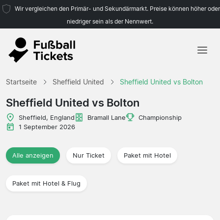
Wir vergleichen den Primär- und Sekundärmarkt. Preise können höher oder
niedriger sein als der Nennwert.
Startseite
Startseite
Sheffield United
Sheffield United vs Bolton
Mannschaften
Sheffield United vs Bolton
Ligen
Sheffield, England
Bramall Lane
Championship
1 September 2026
Reisebüros
Alle anzeigen
Nur Ticket
Paket mit Hotel
Paket mit Hotel & Flug