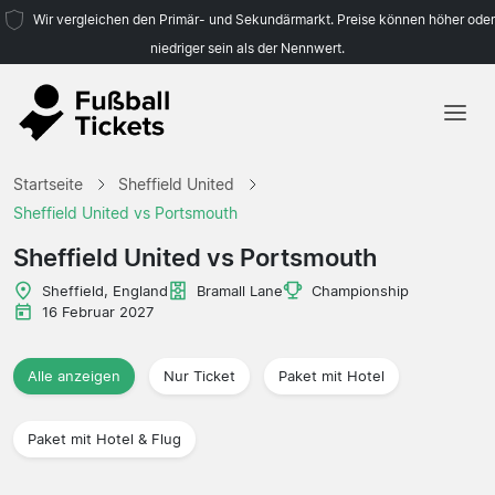
Wir vergleichen den Primär- und Sekundärmarkt. Preise können höher oder
niedriger sein als der Nennwert.
Startseite
Startseite
Sheffield United
Mannschaften
Sheffield United vs Portsmouth
Ligen
Sheffield United vs Portsmouth
Reisebüros
Sheffield, England
Bramall Lane
Championship
16 Februar 2027
Alle anzeigen
Nur Ticket
Paket mit Hotel
Paket mit Hotel & Flug