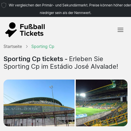
Wir vergleichen den Primär- und Sekundärmarkt. Preise können höher oder
niedriger sein als der Nennwert.
Startseite
Startseite
Sporting Cp
Mannschaften
Sporting Cp tickets -
Erleben Sie
Sporting Cp im Estádio José Alvalade!
Ligen
Reisebüros