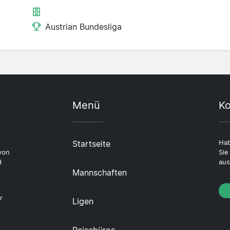
Austrian Bundesliga
Menü
Ko
Startseite
Hab
von
Sie
d
aus
Mannschaften
r
Ligen
Reisebüros