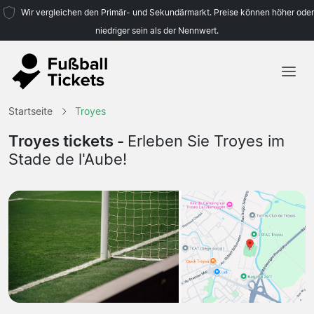
Wir vergleichen den Primär- und Sekundärmarkt. Preise können höher oder
niedriger sein als der Nennwert.
Startseite
Startseite
Troyes
Mannschaften
Troyes tickets -
Erleben Sie Troyes im
Stade de l'Aube!
Ligen
Reisebüros