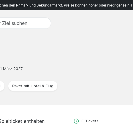
ichen den Primär- und Sekundärmarkt. Preise können höher oder niedriger sein a
1 März 2027
l
Paket mit Hotel & Flug
Spielticket enthalten
E-Tickets