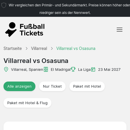
Wir vergleichen den Primär- und Sekundärmarkt. Preise können höher oder
niedriger sein als der Nennwert.
Startseite
Startseite
Villarreal
Villarreal vs Osasuna
Mannschaften
Villarreal vs Osasuna
Ligen
Villarreal, Spanien
El Madrigal
La Liga
23 Mai 2027
Reisebüros
Alle anzeigen
Nur Ticket
Paket mit Hotel
Paket mit Hotel & Flug