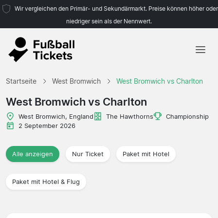
Wir vergleichen den Primär- und Sekundärmarkt. Preise können höher oder
niedriger sein als der Nennwert.
Startseite
Startseite
West Bromwich
West Bromwich vs Charlton
Mannschaften
West Bromwich vs Charlton
Ligen
West Bromwich, England
The Hawthorns
Championship
2 September 2026
Reisebüros
Alle anzeigen
Nur Ticket
Paket mit Hotel
Paket mit Hotel & Flug