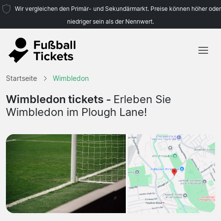
Wir vergleichen den Primär- und Sekundärmarkt. Preise können höher oder
niedriger sein als der Nennwert.
Startseite
Startseite
Wimbledon
Mannschaften
Wimbledon tickets -
Erleben Sie
Wimbledon im Plough Lane!
Ligen
Reisebüros