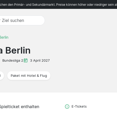
ichen den Primär- und Sekundärmarkt. Preise können höher oder niedriger sein a
erlin
 Berlin
Bundesliga 2
3 April 2027
l
Paket mit Hotel & Flug
Spielticket enthalten
E-Tickets