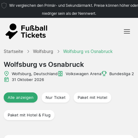
Wir vergleichen den Primär- und Sekundärmarkt. Preise können höher oder
niedriger sein als der Nennwert.
Startseite
Startseite
Wolfsburg
Wolfsburg vs Osnabruck
Mannschaften
Wolfsburg vs Osnabruck
Ligen
Wolfsburg, Deutschland
Volkswagen Arena
Bundesliga 2
31 Oktober 2026
Reisebüros
Alle anzeigen
Nur Ticket
Paket mit Hotel
Paket mit Hotel & Flug