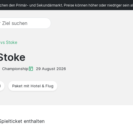
ichen den Primär- und Sekundärmarkt. Preise können höher oder niedriger sein a
vs Stoke
Stoke
Championship
29 August 2026
l
Paket mit Hotel & Flug
Spielticket enthalten