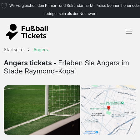
Wir vergleichen den Primär- und Sekundärmarkt. Preise können höher oder
niedriger sein als der Nennwert.
Startseite
Startseite
Angers
Mannschaften
Angers tickets -
Erleben Sie Angers im
Stade Raymond-Kopa!
Ligen
Reisebüros