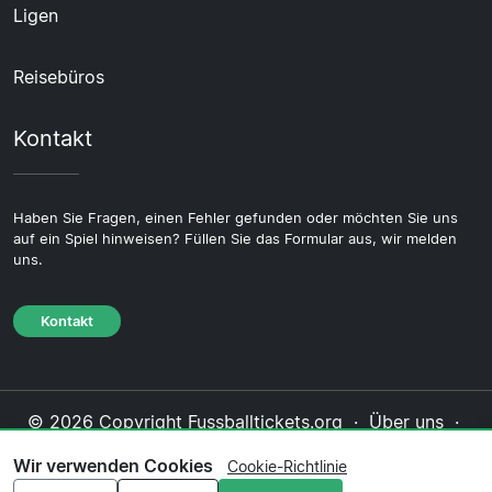
Ligen
Reisebüros
Kontakt
Haben Sie Fragen, einen Fehler gefunden oder möchten Sie uns
auf ein Spiel hinweisen? Füllen Sie das Formular aus, wir melden
uns.
Kontakt
© 2026 Copyright Fussballtickets.org ·
Über uns
·
Impressum
·
Kontakt
·
Datenschutzerklärung
·
Wir verwenden Cookies
Cookie-Richtlinie
Cookie-Richtlinie
·
Redaktionelle Richtlinie