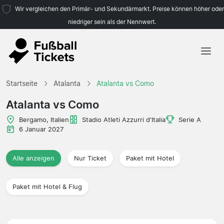
Wir vergleichen den Primär- und Sekundärmarkt. Preise können höher oder
niedriger sein als der Nennwert.
Startseite
Startseite
Atalanta
Atalanta vs Como
Mannschaften
Atalanta vs Como
Ligen
Bergamo, Italien
Stadio Atleti Azzurri d'Italia
Serie A
6 Januar 2027
Reisebüros
Alle anzeigen
Nur Ticket
Paket mit Hotel
Paket mit Hotel & Flug