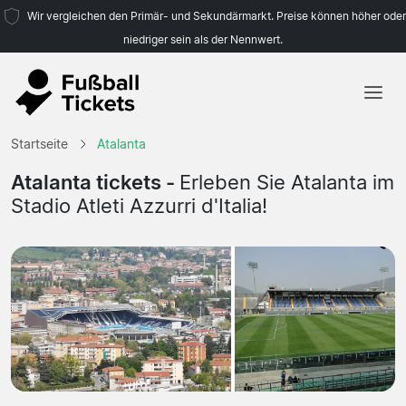
Wir vergleichen den Primär- und Sekundärmarkt. Preise können höher oder
niedriger sein als der Nennwert.
Startseite
Startseite
Atalanta
Mannschaften
Atalanta tickets -
Erleben Sie Atalanta im
Stadio Atleti Azzurri d'Italia!
Ligen
Reisebüros