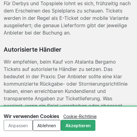
Für Derbys und Topspiele lohnt es sich, frühzeitig nach
dem Erscheinen des Spielplans zu schauen. Tickets
werden in der Regel als E-Ticket oder mobile Variante
ausgeliefert; die genaue Lieferform gibt der jeweilige
Anbieter bei der Buchung an.
Autorisierte Händler
Wir empfehlen, beim Kauf von Atalanta Bergamo
Tickets auf autorisierte Händler zu setzen. Das
bedeutet in der Praxis: Der Anbieter sollte eine klar
kommunizierte Rückgabe- oder Stornierungsrichtlinie
haben, einen erreichbaren Kundendienst und
transparente Angaben zur Ticketlieferung. Was
passiert, wenn ein Spiel verschoben oder abgesagt
wird? Seriöse Anbieter regeln das in ihren
Wir verwenden Cookies
Cookie-Richtlinie
Buchungskonditionen. Die auf dieser Seite gelisteten
Anpassen
Ablehnen
Akzeptieren
Partner sind erfahrene Ticket- und Reiseunternehmen;
dennoch lohnt es sich, die Konditionen vor dem