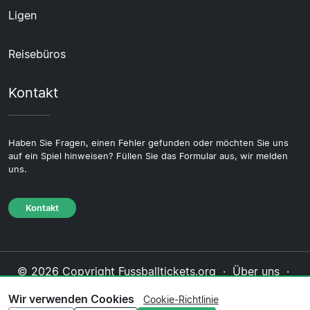
Ligen
Reisebüros
Kontakt
Haben Sie Fragen, einen Fehler gefunden oder möchten Sie uns
auf ein Spiel hinweisen? Füllen Sie das Formular aus, wir melden
uns.
Kontakt
© 2026 Copyright Fussballtickets.org ·
Über uns
·
Impressum
·
Kontakt
·
Datenschutzerklärung
·
Wir verwenden Cookies
Cookie-Richtlinie
Cookie-Richtlinie
·
Redaktionelle Richtlinie