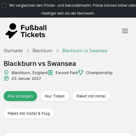
Wir vergleichen den Primär- und Sekundärmarkt. Preise können höher oder
niedriger sein als der Nennwert.
Startseite
Startseite
Blackburn
Blackburn vs Swansea
Mannschaften
Blackburn vs Swansea
Ligen
Blackburn, England
Ewood Park
Championship
23 Januar 2027
Reisebüros
Alle anzeigen
Nur Ticket
Paket mit Hotel
Paket mit Hotel & Flug