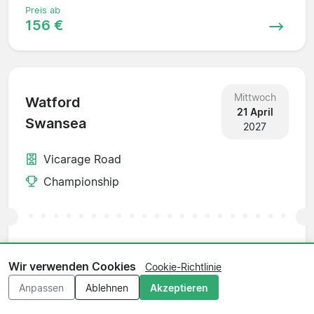
Preis ab
156 €
Mittwoch
Watford
21 April
Swansea
2027
Vicarage Road
Championship
Preis ab
40 €
Wir verwenden Cookies
Cookie-Richtlinie
Anpassen
Ablehnen
Akzeptieren