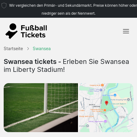
Wir vergleichen den Primär- und Sekundärmarkt. Preise können höher oder
niedriger sein als der Nennwert.
Startseite
Startseite
Swansea
Mannschaften
Swansea tickets -
Erleben Sie Swansea
im Liberty Stadium!
Ligen
Reisebüros