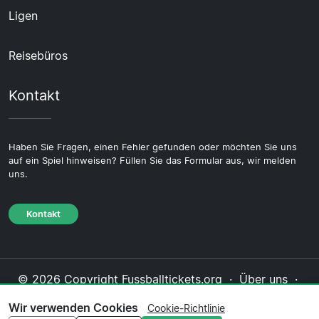
Ligen
Reisebüros
Kontakt
Haben Sie Fragen, einen Fehler gefunden oder möchten Sie uns
auf ein Spiel hinweisen? Füllen Sie das Formular aus, wir melden
uns.
Kontakt
© 2026 Copyright Fussballtickets.org ·
Über uns
·
Impressum
·
Kontakt
·
Datenschutzerklärung
·
Wir verwenden Cookies
Cookie-Richtlinie
Cookie-Richtlinie
·
Redaktionelle Richtlinie