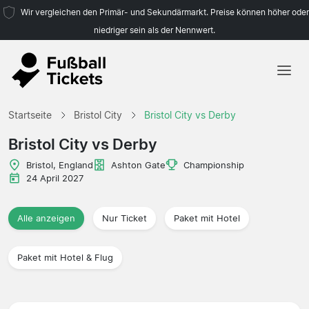
Wir vergleichen den Primär- und Sekundärmarkt. Preise können höher oder
niedriger sein als der Nennwert.
Startseite
Startseite
Bristol City
Bristol City vs Derby
Mannschaften
Bristol City vs Derby
Ligen
Bristol, England
Ashton Gate
Championship
24 April 2027
Reisebüros
Alle anzeigen
Nur Ticket
Paket mit Hotel
Paket mit Hotel & Flug