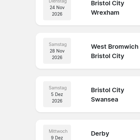
Dienstag
Bristol City
24 Nov
Wrexham
2026
Samstag
West Bromwich
28 Nov
Bristol City
2026
Samstag
Bristol City
5 Dez
Swansea
2026
Mittwoch
Derby
9 Dez