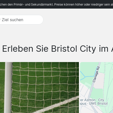
ichen den Primär- und Sekundärmarkt. Preise können höher oder niedriger sein a
-
Erleben Sie Bristol City im