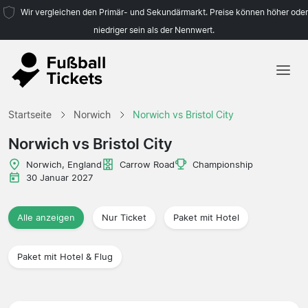
Wir vergleichen den Primär- und Sekundärmarkt. Preise können höher oder
niedriger sein als der Nennwert.
Startseite
Startseite
Norwich
Norwich vs Bristol City
Mannschaften
Norwich vs Bristol City
Ligen
Norwich, England
Carrow Road
Championship
30 Januar 2027
Reisebüros
Alle anzeigen
Nur Ticket
Paket mit Hotel
Paket mit Hotel & Flug