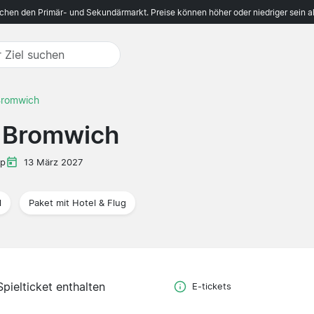
ichen den Primär- und Sekundärmarkt. Preise können höher oder niedriger sein a
 Bromwich
t Bromwich
ip
13 März 2027
l
Paket mit Hotel & Flug
Spielticket enthalten
E-tickets