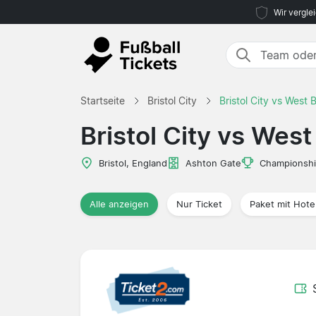
Wir vergle
Startseite
Bristol City
Bristol City vs West
Bristol City vs Wes
Bristol, England
Ashton Gate
Championsh
Alle anzeigen
Nur Ticket
Paket mit Hote