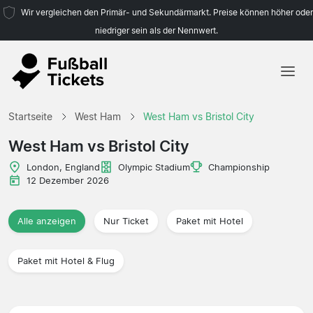
Wir vergleichen den Primär- und Sekundärmarkt. Preise können höher oder
niedriger sein als der Nennwert.
Startseite
Startseite
West Ham
West Ham vs Bristol City
Mannschaften
West Ham vs Bristol City
Ligen
London, England
Olympic Stadium
Championship
12 Dezember 2026
Reisebüros
Alle anzeigen
Nur Ticket
Paket mit Hotel
Paket mit Hotel & Flug