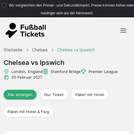
Wir vergleichen den Primär- und Sekundärmarkt. Preise können höher oder
niedriger sein als der Nennwert.
Startseite
Startseite
Chelsea
Chelsea vs Ipswich
Mannschaften
Chelsea vs Ipswich
Ligen
London, England
Stamford Bridge
Premier League
20 Februar 2027
Reisebüros
Alle anzeigen
Nur Ticket
Paket mit Hotel
Paket mit Hotel & Flug