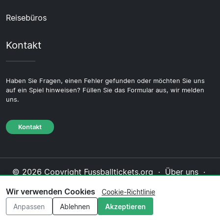
Reisebüros
Kontakt
Haben Sie Fragen, einen Fehler gefunden oder möchten Sie uns
auf ein Spiel hinweisen? Füllen Sie das Formular aus, wir melden
uns.
Kontakt
© 2026 Copyright Fussballtickets.org ·
Über uns
·
Impressum
·
Kontakt
·
Datenschutzerklärung
·
Wir verwenden Cookies
Cookie-Richtlinie
Cookie-Richtlinie
·
Redaktionelle Richtlinie
Anpassen
Ablehnen
Akzeptieren