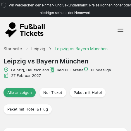
Wir vergleichen den Primär- und Sekundärmarkt. Preise können höher oder
niedriger sein als der Nennwert.
Startseite
Startseite
Leipzig
Leipzig vs Bayern München
Mannschaften
Leipzig vs Bayern München
Ligen
Leipzig, Deutschland
Red Bull Arena
Bundesliga
27 Februar 2027
Reisebüros
Alle anzeigen
Nur Ticket
Paket mit Hotel
Paket mit Hotel & Flug