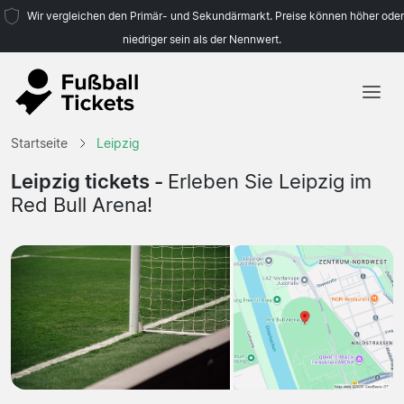
Wir vergleichen den Primär- und Sekundärmarkt. Preise können höher oder
niedriger sein als der Nennwert.
Startseite
Startseite
Leipzig
Mannschaften
Leipzig tickets -
Erleben Sie Leipzig im
Red Bull Arena!
Ligen
Reisebüros