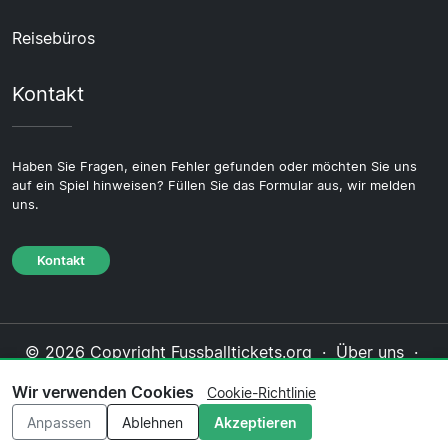
Reisebüros
Kontakt
Haben Sie Fragen, einen Fehler gefunden oder möchten Sie uns
auf ein Spiel hinweisen? Füllen Sie das Formular aus, wir melden
uns.
Kontakt
© 2026 Copyright Fussballtickets.org ·
Über uns
·
Impressum
·
Kontakt
·
Datenschutzerklärung
·
Wir verwenden Cookies
Cookie-Richtlinie
Cookie-Richtlinie
·
Redaktionelle Richtlinie
Anpassen
Ablehnen
Akzeptieren