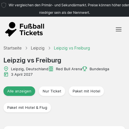
Wir vergleichen den Primär- und Sekundärmarkt. Preise können höher oder
niedriger sein als der Nennwert.
Startseite
Startseite
Leipzig
Leipzig vs Freiburg
Mannschaften
Leipzig vs Freiburg
Ligen
Leipzig, Deutschland
Red Bull Arena
Bundesliga
3 April 2027
Reisebüros
Alle anzeigen
Nur Ticket
Paket mit Hotel
Paket mit Hotel & Flug