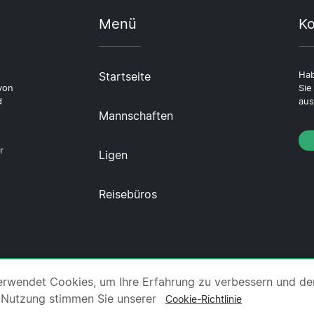
Menü
Ko
Startseite
Hab
von
Sie
d
aus
Mannschaften
r
Ligen
Reisebüros
er uns
·
Impressum
·
Kontakt
·
Datenschutzerklärung
erwendet Cookies, um Ihre Erfahrung zu verbessern und de
 Nutzung stimmen Sie unserer
Cookie-Richtlinie