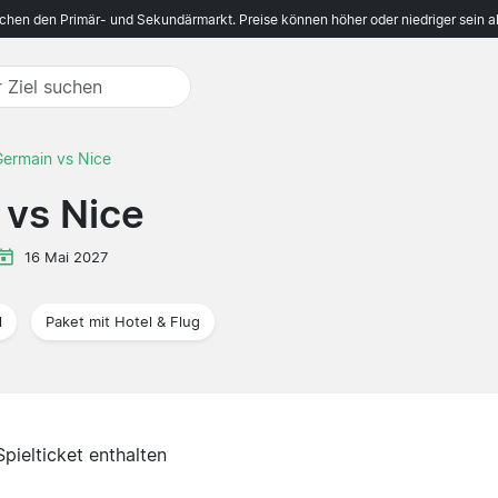
ichen den Primär- und Sekundärmarkt. Preise können höher oder niedriger sein a
Germain vs Nice
 vs Nice
16 Mai 2027
l
Paket mit Hotel & Flug
Spielticket enthalten