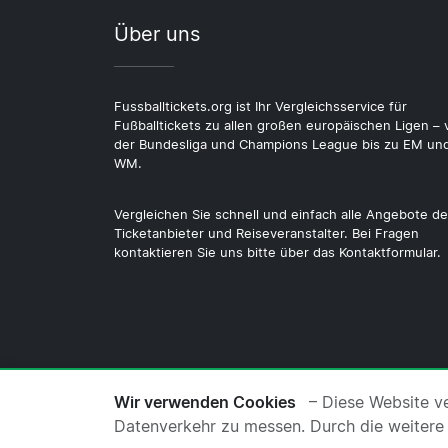
Über uns
Fussballtickets.org ist Ihr Vergleichsservice für
Fußballtickets zu allen großen europäischen Ligen – 
der Bundesliga und Champions League bis zu EM un
WM.
Vergleichen Sie schnell und einfach alle Angebote de
Ticketanbieter und Reiseveranstalter. Bei Fragen
kontaktieren Sie uns bitte über das Kontaktformular.
© 2026 Copyright Fussballtickets.org ·
Üb
Wir verwenden Cookies
– Diese Website v
Datenverkehr zu messen. Durch die weitere