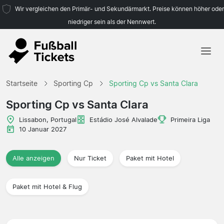
Wir vergleichen den Primär- und Sekundärmarkt. Preise können höher oder
niedriger sein als der Nennwert.
Startseite
Startseite
Sporting Cp
Sporting Cp vs Santa Clara
Mannschaften
Sporting Cp vs Santa Clara
Ligen
Lissabon, Portugal
Estádio José Alvalade
Primeira Liga
10 Januar 2027
Reisebüros
Alle anzeigen
Nur Ticket
Paket mit Hotel
Paket mit Hotel & Flug