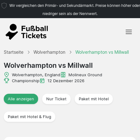
Wir vergleichen den Primär- und Sekundärmarkt. Preise können höher oder
niedriger sein als der Nennwert.
Startseite
Startseite
Wolverhampton
Wolverhampton vs Millwall
Mannschaften
Wolverhampton vs Millwall
Ligen
Wolverhampton, England
Molineux Ground
Championship
12 Dezember 2026
Reisebüros
Alle anzeigen
Nur Ticket
Paket mit Hotel
Paket mit Hotel & Flug