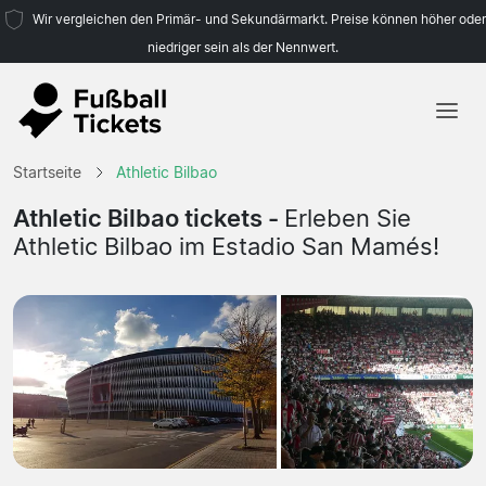
Wir vergleichen den Primär- und Sekundärmarkt. Preise können höher oder
niedriger sein als der Nennwert.
Startseite
Startseite
Athletic Bilbao
Mannschaften
Athletic Bilbao tickets -
Erleben Sie
Athletic Bilbao im Estadio San Mamés!
Ligen
Reisebüros