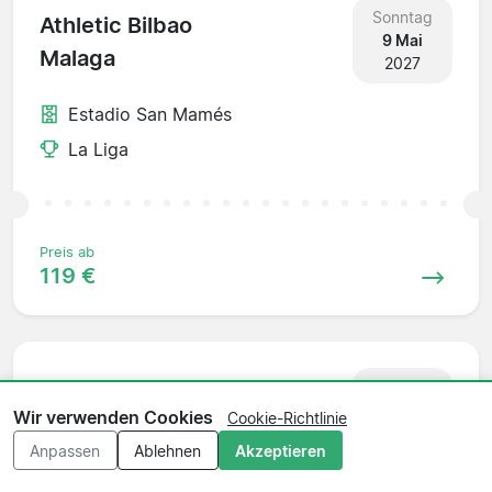
Sonntag
Athletic Bilbao
9 Mai
Malaga
2027
Estadio San Mamés
La Liga
Preis ab
119 €
Sonntag
Elche
16 Mai
Wir verwenden Cookies
Cookie-Richtlinie
Athletic Bilbao
2027
Anpassen
Ablehnen
Akzeptieren
Estadio Manuel Martínez Valero