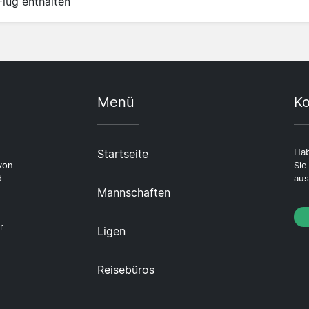
Flug enthalten
Menü
Ko
Startseite
Hab
von
Sie
d
aus
Mannschaften
r
Ligen
Reisebüros