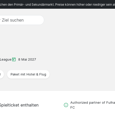
ichen den Primär- und Sekundärmarkt. Preise können höher oder niedriger sein a
 League
8 Mai 2027
l
Paket mit Hotel & Flug
Authorized partner of Fulh
Spielticket enthalten
FC