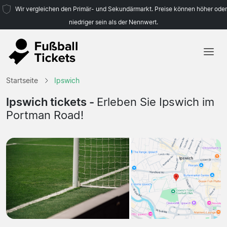
Wir vergleichen den Primär- und Sekundärmarkt. Preise können höher oder
niedriger sein als der Nennwert.
Startseite
Startseite
Ipswich
Mannschaften
Ipswich tickets -
Erleben Sie Ipswich im
Portman Road!
Ligen
Reisebüros