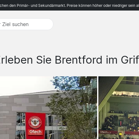
ichen den Primär- und Sekundärmarkt. Preise können höher oder niedriger sein a
rleben Sie Brentford im Grif