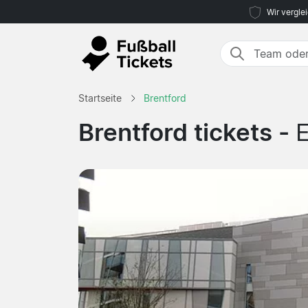
Wir vergle
Startseite
Brentford
Brentford tickets -
E