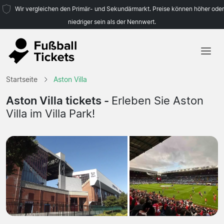
Wir vergleichen den Primär- und Sekundärmarkt. Preise können höher oder
niedriger sein als der Nennwert.
Startseite
Startseite
Aston Villa
Mannschaften
Aston Villa tickets -
Erleben Sie Aston
Villa im Villa Park!
Ligen
Reisebüros