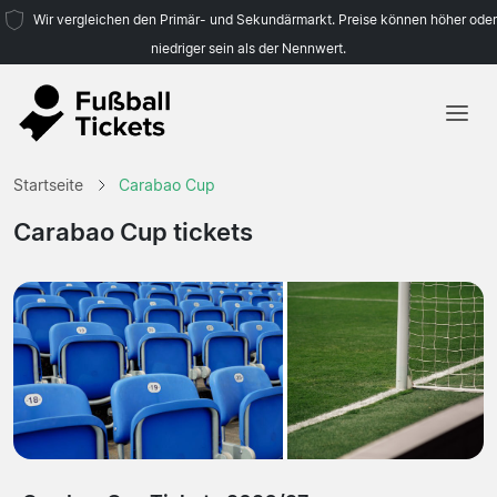
Wir vergleichen den Primär- und Sekundärmarkt. Preise können höher oder
niedriger sein als der Nennwert.
Startseite
Startseite
Carabao Cup
Mannschaften
Carabao Cup tickets
Ligen
Reisebüros