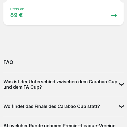
Preis ab
89 €
FAQ
Was ist der Unterschied zwischen dem Carabao Cup
und dem FA Cup?
Der Carabao Cup ist der Ligapokal der English Football
Wo findet das Finale des Carabao Cup statt?
League und umfasst alle 92 Profivereine Englands. Der
FA Cup ist ein offener Pokalwettbewerb, an dem auch
Das Finale wird traditionell im Wembley Stadium in
Amateur- und Halbprofivereine teilnehmen können.
Ab welcher Runde nehmen Premier-League-Vereine
London ausgetragen. Das Stadion fasst rund 90.000